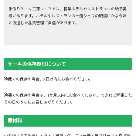
手作りケーキ工房リーフでは、長年ホテルやレストランへの納品実
績があります。ホテルやレストランの一流シェフの眼鏡にかなう味
と撤退した品質管理に自信があります。
ケーキの保存期限について
冷蔵
での保存の場合、3日以内にお食べください。
冷凍
での保存の場合は、1か月以内にお食べください。できれば解凍した
その日のうちにお召しあがりください。
原材料
小麦粉（国内製造）・卵・上白糖・グラニュー糖・生クリーム・食用植