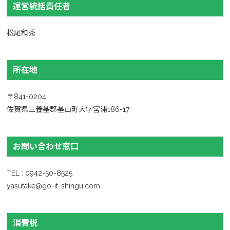
運営統括責任者
松尾和秀
所在地
〒841-0204
佐賀県三養基郡基山町大字宮浦186-17
お問い合わせ窓口
TEL : 0942-50-8525
yasutake@go-it-shingu.com
消費税