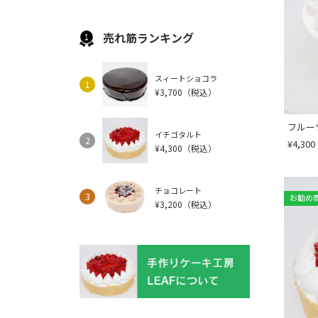
売れ筋ランキング
スィートショコラ
1
¥3,700
（税込）
フルー
イチゴタルト
2
¥4,300
¥4,300
（税込）
チョコレート
3
お勧め
¥3,200
（税込）